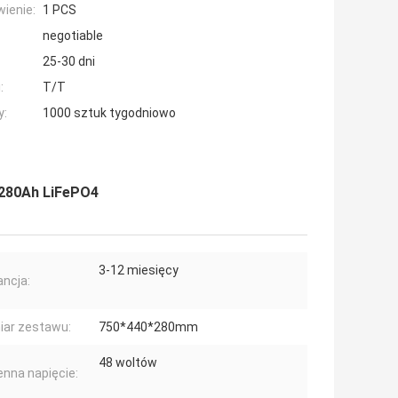
ienie:
1 PCS
negotiable
25-30 dni
:
T/T
y:
1000 sztuk tygodniowo
c 280Ah LiFePO4
3-12 miesięcy
ncja:
ar zestawu:
750*440*280mm
48 woltów
nna napięcie: