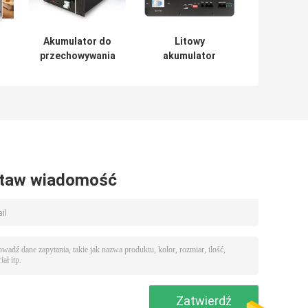
Akumulator do
Litowy
przechowywania
akumulator
V
energii
magazynowania
mieszkalnej 5,12
energii dla domu
kWh
5 kWh 48V 100Ah
o długiej
żywotności
taw wiadomość