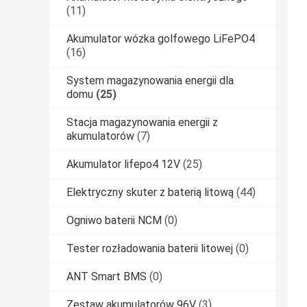
(11)
Akumulator wózka golfowego LiFePO4
(16)
System magazynowania energii dla
domu
(25)
Stacja magazynowania energii z
akumulatorów
(7)
Akumulator lifepo4 12V
(25)
Elektryczny skuter z baterią litową
(44)
Ogniwo baterii NCM
(0)
Tester rozładowania baterii litowej
(0)
ANT Smart BMS
(0)
Zestaw akumulatorów 96V
(3)