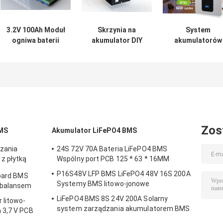
3.2V 100Ah Moduł
Skrzynia na
System
ogniwa baterii
akumulator DIY
akumulatorów
Lifepo4 8s 24V
48V 16S LFP ze
słonecznych 48
48V Zestaw
Smart BMS EVE
100Ah
baterii litowych
CALB 280Ah
do
Zestawy DIY Typu
magazynowania
Stosowego Bez
energii
Ogniw
Zos
BMS
Akumulator LiFePO4 BMS
zania
24S 72V 70A Bateria LiFePO4 BMS
z płytką
Wspólny port PCB 125 * 63 * 16MM
P16S48V LFP BMS LiFePO4 48V 16S 200A
Board BMS
Systemy BMS litowo-jonowe
 balansem
LiFePO4 BMS 8S 24V 200A Solarny
 litowo-
system zarządzania akumulatorem BMS
 3,7 V PCB
Li Ion