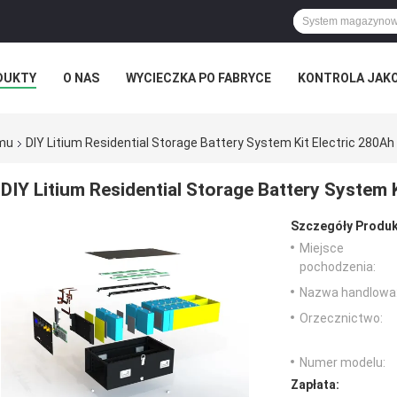
DUKTY
O NAS
WYCIECZKA PO FABRYCE
KONTROLA JAK
omu
DIY Litium Residential Storage Battery System Kit Electric 280Ah
DIY Litium Residential Storage Battery System 
Szczegóły Produk
Miejsce
pochodzenia:
Nazwa handlowa
Orzecznictwo:
Numer modelu:
Zapłata: