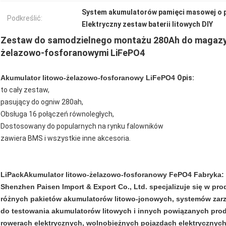
System akumulatorów pamięci masowej o 
Podkreślić:
Elektryczny zestaw baterii litowych DIY
Zestaw do samodzielnego montażu 280Ah do magazyno
żelazowo-fosforanowymi LiFePO4
Akumulator litowo-żelazowo-fosforanowy LiFePO4
Opis:
to cały zestaw,
pasujący do ogniw 280ah,
Obsługa 16 połączeń równoległych,
Dostosowany do popularnych na rynku falowników
zawiera BMS i wszystkie inne akcesoria.
LiPack
Akumulator litowo-żelazowo-fosforanowy FePO4
Fabryka:
Shenzhen Paisen Import & Export Co., Ltd. specjalizuje się w pro
różnych pakietów akumulatorów litowo-jonowych, systemów zarz
do testowania akumulatorów litowych i innych powiązanych pro
rowerach elektrycznych, wolnobieżnych pojazdach elektrycznych