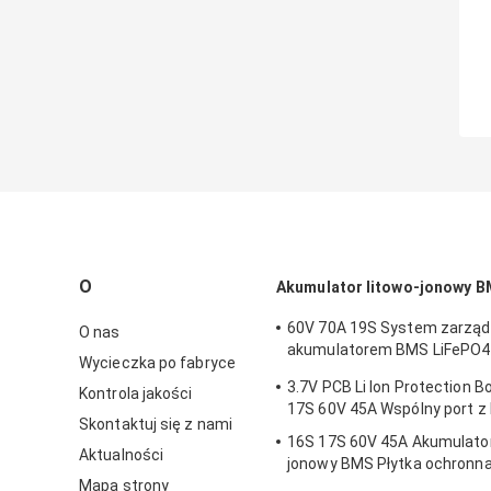
O
Akumulator litowo-jonowy 
60V 70A 19S System zarząd
O nas
akumulatorem BMS LiFePO4 
Wycieczka po fabryce
równoważącą
3.7V PCB Li Ion Protection 
Kontrola jakości
17S 60V 45A Wspólny port z
Skontaktuj się z nami
16S 17S 60V 45A Akumulator
Aktualności
jonowy BMS Płytka ochronna
Mapa strony