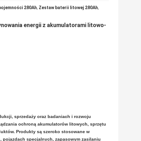
pojemności 280Ah
,
Zestaw baterii litowej 280Ah
,
wania energii z akumulatorami litowo-
dukcji, sprzedaży oraz badaniach i rozwoju
ądzania ochroną akumulatorów litowych, sprzętu
duktów. Produkty są szeroko stosowane w
, pojazdach specjalnych, zapasowym zasilaniu