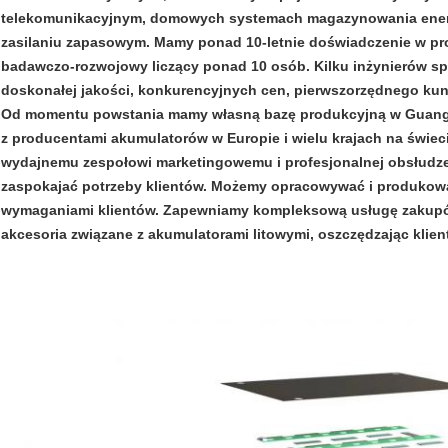
telekomunikacyjnym, domowych systemach magazynowania energi
zasilaniu zapasowym. Mamy ponad 10-letnie doświadczenie w pro
badawczo-rozwojowy liczący ponad 10 osób. Kilku inżynierów sp
doskonałej jakości, konkurencyjnych cen, pierwszorzędnego kun
Od momentu powstania mamy własną bazę produkcyjną w Guang
z producentami akumulatorów w Europie i wielu krajach na świeci
wydajnemu zespołowi marketingowemu i profesjonalnej obsłudze 
zaspokajać potrzeby klientów. Możemy opracowywać i produkowa
wymaganiami klientów. Zapewniamy kompleksową usługę zakupów
akcesoria związane z akumulatorami litowymi, oszczędzając klien