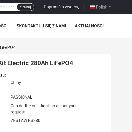
Poprosić o wycenę
|
Polish
Szukaj
OŚCI
SKONTAKTUJ SIĘ Z NAMI
AKTUALNOŚCI
 LiFePO4
Kit Electric 280Ah LiFePO4
tu:
Chiny
:
PASSIONAL
Can do the certification as per your
request
ZESTAW PS280