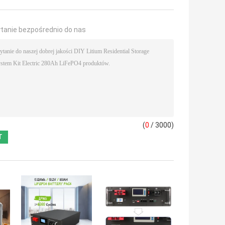
ytanie bezpośrednio do nas
(
0
/ 3000)