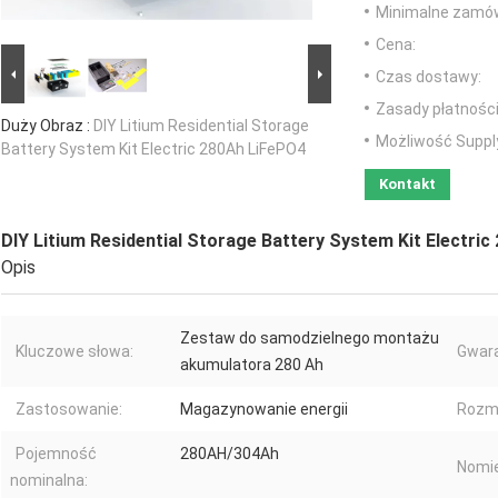
Minimalne zamów
Cena:
Czas dostawy:
Zasady płatności
Duży Obraz :
DIY Litium Residential Storage
Możliwość Suppl
Battery System Kit Electric 280Ah LiFePO4
Kontakt
DIY Litium Residential Storage Battery System Kit Electri
Opis
Zestaw do samodzielnego montażu
Kluczowe słowa:
Gwara
akumulatora 280 Ah
Zastosowanie:
Magazynowanie energii
Rozmi
Pojemność
280AH/304Ah
Nomie
nominalna: