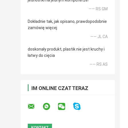
jednostki na jednym komputerze!
—— RS GM
Dokładnie tak, jak opisano, prawdopodobnie
zamówię więcej
—— JL CA
doskonały produkt, plastik nie jest kruchy i
łatwy do cięcia
—— RS AS
IM ONLINE CZAT TERAZ