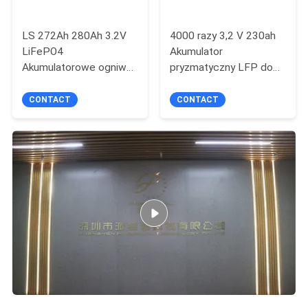
LS 272Ah 280Ah 3.2V
4000 razy 3,2 V 230ah
LiFePO4
Akumulator
Akumulatorowe ogniwa
pryzmatyczny LFP do
pryzmatyczne do
przechowywania energii
magazynowania energii
i pojazdu
CONTACT
CONTACT
w pojazdach
elektrycznych