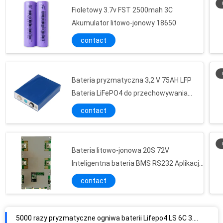
Fioletowy 3.7v FST 2500mah 3C
Akumulator litowo-jonowy 18650
contact
Bateria pryzmatyczna 3,2 V 75AH LFP
Bateria LiFePO4 do przechowywania
energii słonecznej
contact
Bateria litowo-jonowa 20S 72V
Inteligentna bateria BMS RS232 Aplikacja
Bluetooth 50A 100A 200a
contact
5000 razy pryzmatyczne ogniwa baterii Lifepo4 LS 6C 3.2V 20ah Szybkie ładowanie